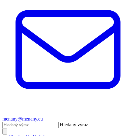
menany@menany.eu
Hledaný výraz