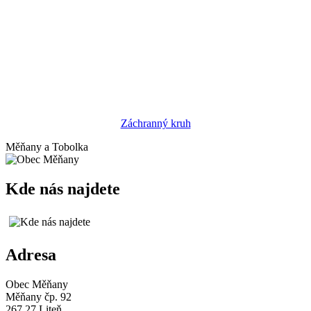
Záchranný kruh
Měňany a Tobolka
Kde nás najdete
Adresa
Obec Měňany
Měňany čp. 92
267 27 Liteň