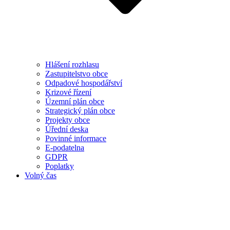
Hlášení rozhlasu
Zastupitelstvo obce
Odpadové hospodářství
Krizové řízení
Územní plán obce
Strategický plán obce
Projekty obce
Úřední deska
Povinné informace
E-podatelna
GDPR
Poplatky
Volný čas