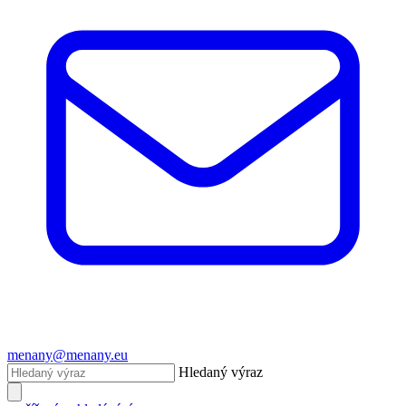
menany@menany.eu
Hledaný výraz