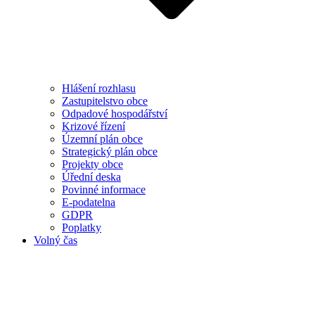
Hlášení rozhlasu
Zastupitelstvo obce
Odpadové hospodářství
Krizové řízení
Územní plán obce
Strategický plán obce
Projekty obce
Úřední deska
Povinné informace
E-podatelna
GDPR
Poplatky
Volný čas