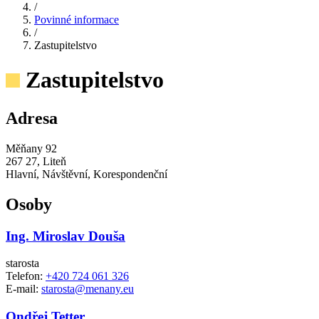
/
Povinné informace
/
Zastupitelstvo
Zastupitelstvo
Adresa
Měňany 92
267 27, Liteň
Hlavní, Návštěvní, Korespondenční
Osoby
Ing. Miroslav Douša
starosta
Telefon:
+420 724 061 326
E-mail:
starosta@menany.eu
Ondřej Tetter