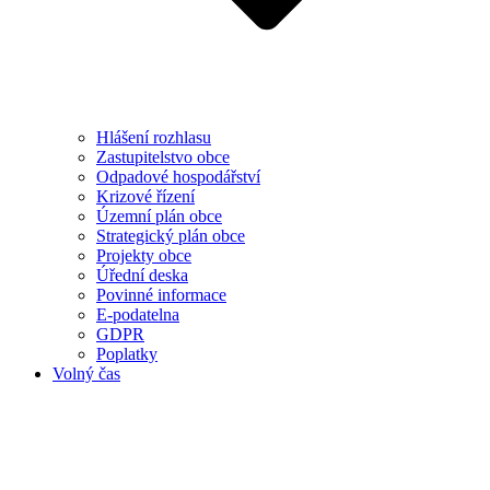
Hlášení rozhlasu
Zastupitelstvo obce
Odpadové hospodářství
Krizové řízení
Územní plán obce
Strategický plán obce
Projekty obce
Úřední deska
Povinné informace
E-podatelna
GDPR
Poplatky
Volný čas