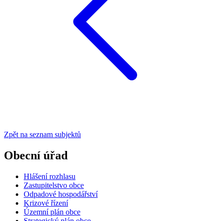
Zpět na seznam subjektů
Obecní úřad
Hlášení rozhlasu
Zastupitelstvo obce
Odpadové hospodářství
Krizové řízení
Územní plán obce
Strategický plán obce