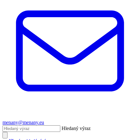
menany@menany.eu
Hledaný výraz