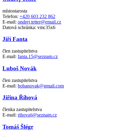
místostarosta
Telefon:
+420 603 232 862
E-mail:
ondrej.tetter@email.cz
Datová schránka: vmc35x6
Jiří Fanta
člen zastupitelstva
E-mail:
fanta.15@seznam.cz
Luboš Novák
člen zastupitelstva
E-mail:
bobanovak@gmail.com
Jiřina Říhová
členka zastupitelstva
E-mail:
rihovaji@seznam.cz
Tomáš Šlégr