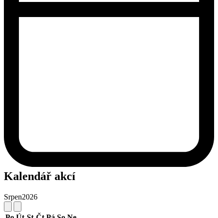
Kalendář akcí
Srpen
2026
Po
Út
St
Čt
Pá
So
Ne